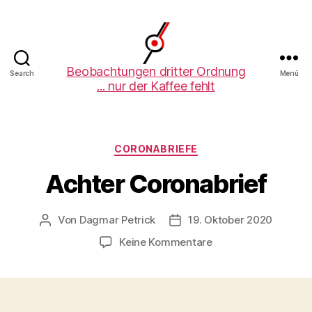
Beobachtungen
Beobachtungen dritter Ordnung
Search
Menü
... nur der Kaffee fehlt
dritter
Ordnung
Kategorien
CORONABRIEFE
Achter Coronabrief
Von
Dagmar Petrick
19. Oktober 2020
Beitragsautor
Beitragsdatum
zu
Keine Kommentare
Achter
Coronabrief