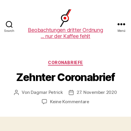
Beobachtungen
Beobachtungen dritter Ordnung
Search
Menü
... nur der Kaffee fehlt
dritter
Ordnung
Kategorien
CORONABRIEFE
Zehnter Coronabrief
Von
Dagmar Petrick
27. November 2020
Beitragsautor
Beitragsdatum
zu
Keine Kommentare
Zehnter
Coronabrief