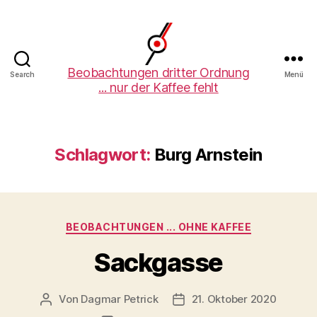
Beobachtungen
Beobachtungen dritter Ordnung
Search
Menü
... nur der Kaffee fehlt
dritter
Ordnung
Schlagwort:
Burg Arnstein
Kategorien
BEOBACHTUNGEN ... OHNE KAFFEE
Sackgasse
Von
Dagmar Petrick
21. Oktober 2020
Beitragsautor
Beitragsdatum