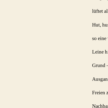
lüftet a
Hut, hu
so eine
Leine h
Grund –
Ausgang
Freien 
Nachbar