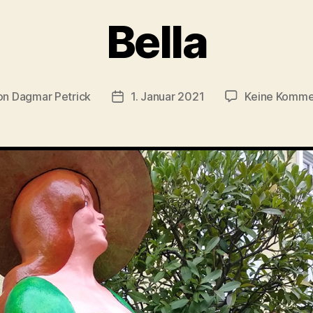
Bella
on
Dagmar Petrick
1. Januar 2021
Keine Komme
ragsautor
Beitragsdatum