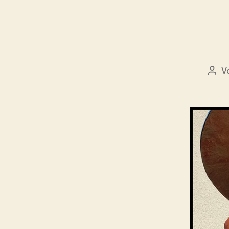
V
Beit