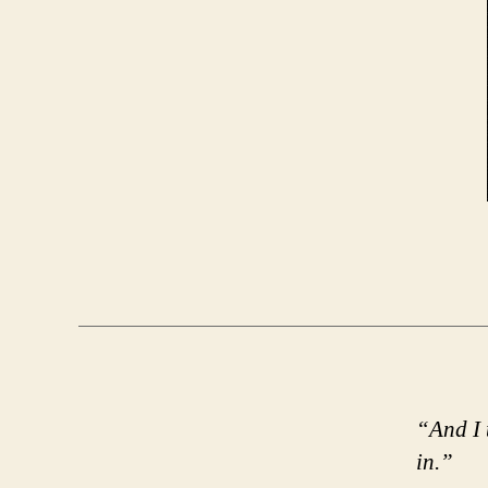
“And I 
in.”