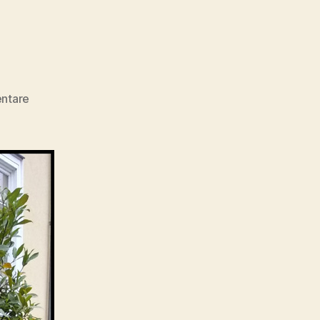
zu
ntare
Bella