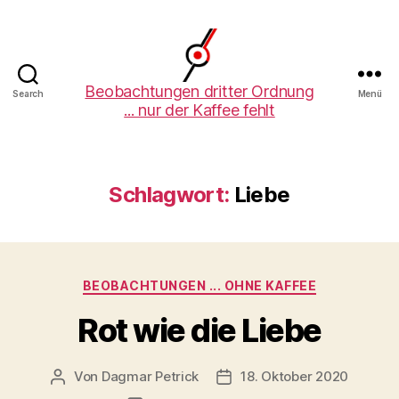
Beobachtungen
Beobachtungen dritter Ordnung
Search
Menü
... nur der Kaffee fehlt
dritter
Ordnung
Schlagwort:
Liebe
Kategorien
BEOBACHTUNGEN ... OHNE KAFFEE
Rot wie die Liebe
Von
Dagmar Petrick
18. Oktober 2020
Beitragsautor
Beitragsdatum