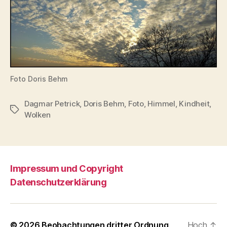
Foto Doris Behm
Dagmar Petrick
,
Doris Behm
,
Foto
,
Himmel
,
Kindheit
,
Schlagwörter
Wolken
Impressum und Copyright
Datenschutzerklärung
© 2026
Beobachtungen dritter Ordnung
Hoch
↑