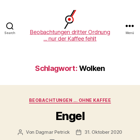
Beobachtungen
Beobachtungen dritter Ordnung
Search
Menü
... nur der Kaffee fehlt
dritter
Ordnung
Schlagwort:
Wolken
Kategorien
BEOBACHTUNGEN ... OHNE KAFFEE
Engel
Von
Dagmar Petrick
31. Oktober 2020
Beitragsautor
Beitragsdatum