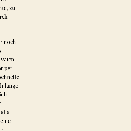
hte, zu
urch
er noch
s
ivaten
r per
schnelle
ch lange
ich.
d
alls
eine
ie