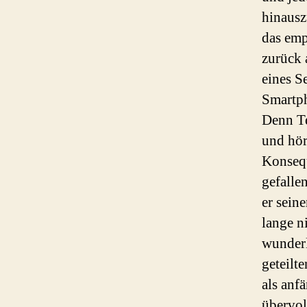
hinausz
das emp
zurück 
eines S
Smartph
Denn Te
und hör
Konsequ
gefalle
er sein
lange n
wunderl
geteilt
als anf
übervol