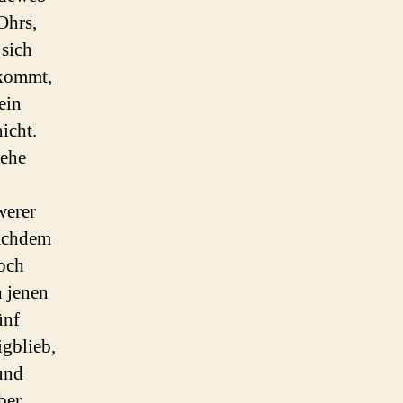
Ohrs,
 sich
skommt,
ein
icht.
sehe
werer
nachdem
noch
n jenen
ünf
igblieb,
und
ber