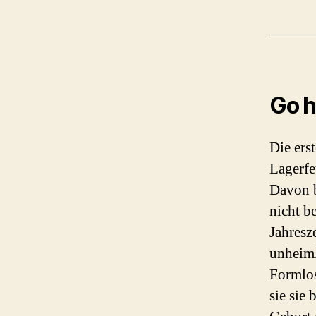
Go h
Die ers
Lagerfe
Davon b
nicht b
Jahresz
unheiml
Formlos
sie sie