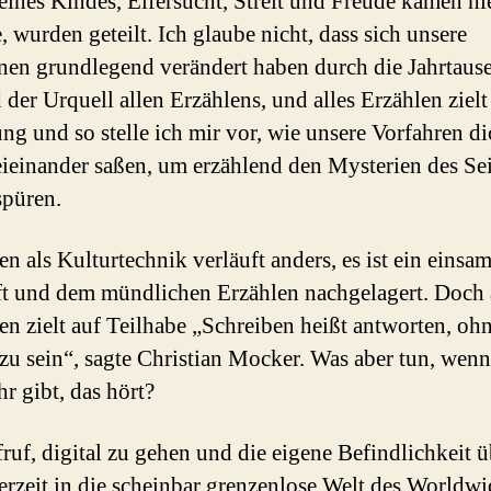
eines Kindes, Eifersucht, Streit und Freude kamen hi
, wurden geteilt. Ich glaube nicht, dass sich unsere
en grundlegend verändert haben durch die Jahrtaus
 der Urquell allen Erzählens, und alles Erzählen zielt
ung und so stelle ich mir vor, wie unsere Vorfahren di
eieinander saßen, um erzählend den Mysterien des Se
püren.
en als Kulturtechnik verläuft anders, es ist ein einsa
t und dem mündlichen Erzählen nachgelagert. Doch
en zielt auf Teilhabe „Schreiben heißt antworten, oh
 zu sein“, sagte Christian Mocker. Was aber tun, wenn
r gibt, das hört?
ruf, digital zu gehen und die eigene Befindlichkeit ü
erzeit in die scheinbar grenzenlose Welt des Worldw