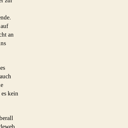
er zur
ende.
 auf
cht an
ins
mes
 auch
ne
 es kein
berall
ideweb