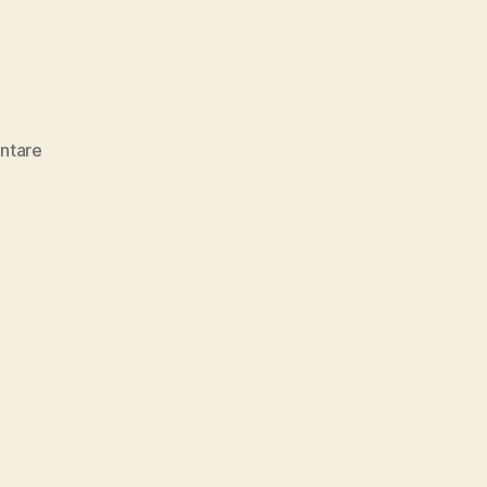
zu
ntare
Teilt
Stories!