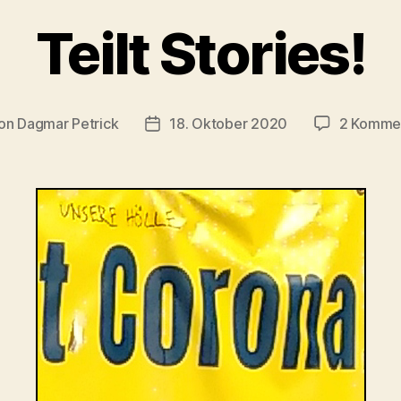
Teilt Stories!
on
Dagmar Petrick
18. Oktober 2020
2 Komme
ragsautor
Beitragsdatum