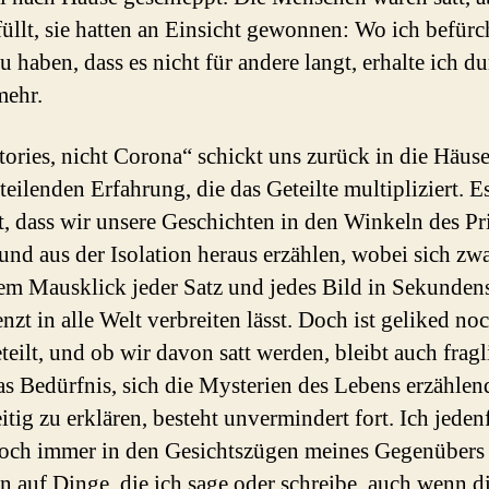
füllt, sie hatten an Einsicht gewonnen: Wo ich befürc
u haben, dass es nicht für andere langt, erhalte ich d
mehr.
Stories, nicht Corona“ schickt uns zurück in die Häus
teilenden Erfahrung, die das Geteilte multipliziert. E
t, dass wir unsere Geschichten in den Winkeln des Pr
und aus der Isolation heraus erzählen, wobei sich zwa
em Mausklick jeder Satz und jedes Bild in Sekunden
nzt in alle Welt verbreiten lässt. Doch ist geliked no
teilt, und ob wir davon satt werden, bleibt auch fragl
s Bedürfnis, sich die Mysterien des Lebens erzählen
itig zu erklären, besteht unvermindert fort. Ich jedenf
och immer in den Gesichtszügen meines Gegenübers 
n auf Dinge, die ich sage oder schreibe, auch wenn d