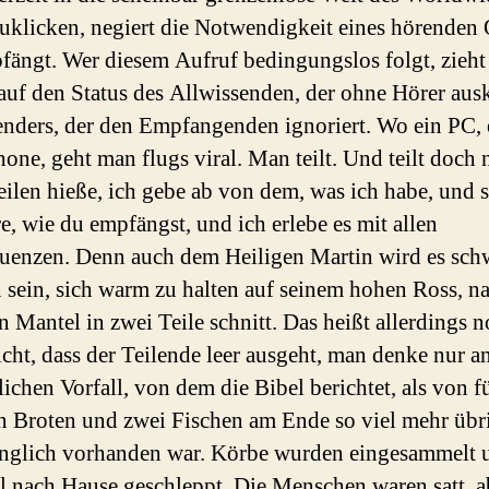
uklicken, negiert die Notwendigkeit eines hörenden 
fängt. Wer diesem Aufruf bedingungslos folgt, zieht
auf den Status des Allwissenden, der ohne Hörer au
enders, der den Empfangenden ignoriert. Wo ein PC, 
one, geht man flugs viral. Man teilt. Und teilt doch n
ilen hieße, ich gebe ab von dem, was ich habe, und 
e, wie du empfängst, und ich erlebe es mit allen
enzen. Denn auch dem Heiligen Martin wird es sch
n sein, sich warm zu halten auf seinem hohen Ross, 
en Mantel in zwei Teile schnitt. Das heißt allerdings 
icht, dass der Teilende leer ausgeht, man denke nur a
ichen Vorfall, von dem die Bibel berichtet, als von f
en Broten und zwei Fischen am Ende so viel mehr übr
änglich vorhanden war. Körbe wurden eingesammelt 
l nach Hause geschleppt. Die Menschen waren satt, a