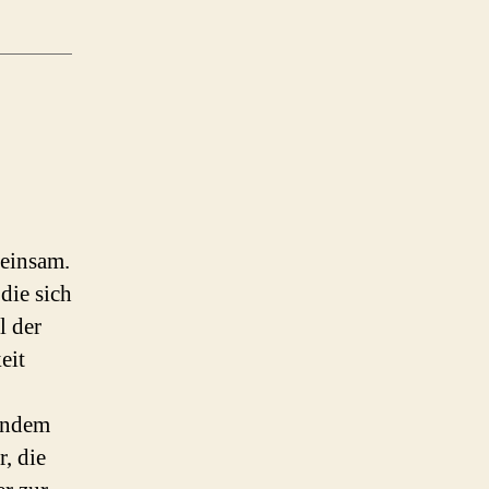
einsam.
die sich
l der
eit
 indem
, die