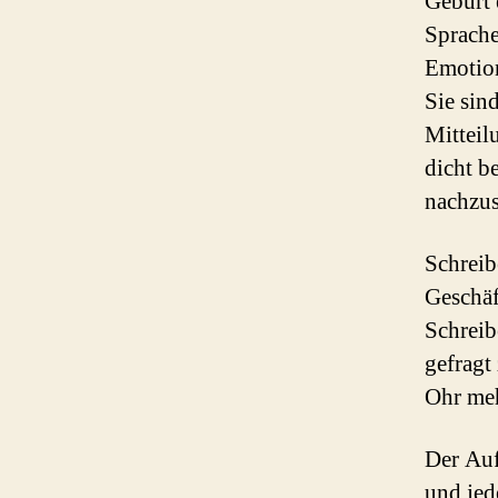
Geburt 
Sprache
Emotion
Sie sind
Mitteil
dicht b
nachzus
Schreib
Geschäf
Schreib
gefragt
Ohr meh
Der Auf
und jed